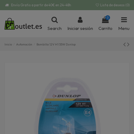
Envío Gratis a partir de 40€ en 24-48h
Lista de deseos (
0
)
0
Search
Iniciar sesión
Carrito
Menu
Inicio
Automoción
Bombilla 12V H1 55W Dunlop